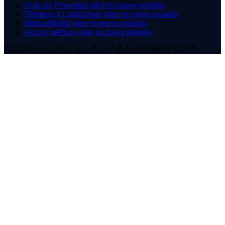
Aviso de Privacidad
(abre en nueva pestaña)
Términos y Condiciones
(abre en nueva pestaña)
MedicalManik
(abre en nueva pestaña)
Acceso médicos
(abre en nueva pestaña)
Datateam Consulting, S.A. de C.V. & MedicalManik © 2026