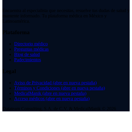
Encuentra al especialista que necesitas, resuelve tus dudas de salud y
mantente informado. Tu plataforma médica en México y
Latinoamérica.
Plataforma
Directorio médico
Preguntas médicas
Blog de salud
Padecimientos
Legal
Aviso de Privacidad
(abre en nueva pestaña)
Términos y Condiciones
(abre en nueva pestaña)
MedicalManik
(abre en nueva pestaña)
Acceso médicos
(abre en nueva pestaña)
Datateam Consulting, S.A. de C.V. & MedicalManik © 2026