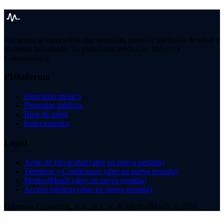
Encuentra al especialista que necesitas, resuelve tus dudas de salud y
mantente informado. Tu plataforma médica en México y
Latinoamérica.
Plataforma
Directorio médico
Preguntas médicas
Blog de salud
Padecimientos
Legal
Aviso de Privacidad
(abre en nueva pestaña)
Términos y Condiciones
(abre en nueva pestaña)
MedicalManik
(abre en nueva pestaña)
Acceso médicos
(abre en nueva pestaña)
Datateam Consulting, S.A. de C.V. & MedicalManik © 2026