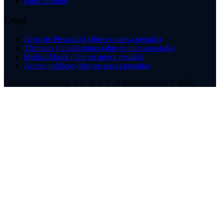
Padecimientos
Legal
Aviso de Privacidad
(abre en nueva pestaña)
Términos y Condiciones
(abre en nueva pestaña)
MedicalManik
(abre en nueva pestaña)
Acceso médicos
(abre en nueva pestaña)
Datateam Consulting, S.A. de C.V. & MedicalManik © 2026