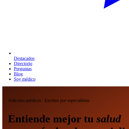
Destacados
Directorio
Preguntas
Blog
Soy médico
Artículos médicos · Escritos por especialistas
Entiende mejor tu
salud