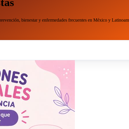
stas
 prevención, bienestar y enfermedades frecuentes en México y Latinoam