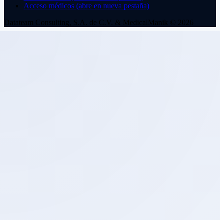
Acceso médicos
(abre en nueva pestaña)
Datateam Consulting, S.A. de C.V. & MedicalManik © 2026