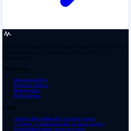
Encuentra al especialista que necesitas, resuelve tus dudas de salud y
mantente informado. Tu plataforma médica en México y
Latinoamérica.
Plataforma
Directorio médico
Preguntas médicas
Blog de salud
Padecimientos
Legal
Aviso de Privacidad
(abre en nueva pestaña)
Términos y Condiciones
(abre en nueva pestaña)
MedicalManik
(abre en nueva pestaña)