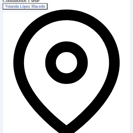
Consultorios
1 sede
Yolanda López Macedo