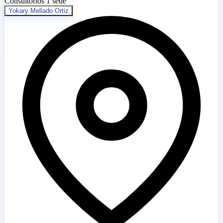
Consultorios
1 sede
Yokary Mellado Ortiz