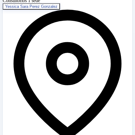
Consultorios
1 sede
Yessica Sara Perez Gonzalez