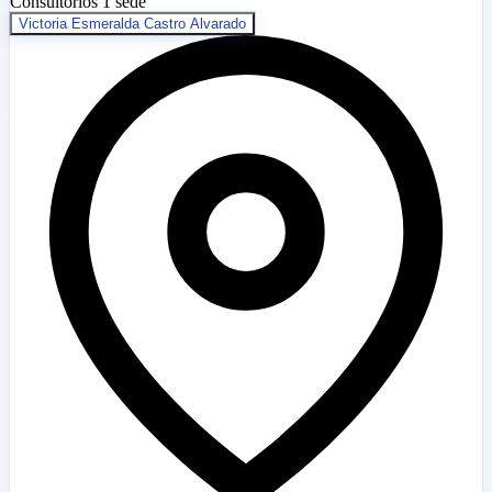
Consultorios
1 sede
Victoria Esmeralda Castro Alvarado