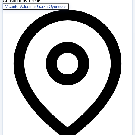
Consultorios
1 sede
Vicente Valdemar Garza Oyervides