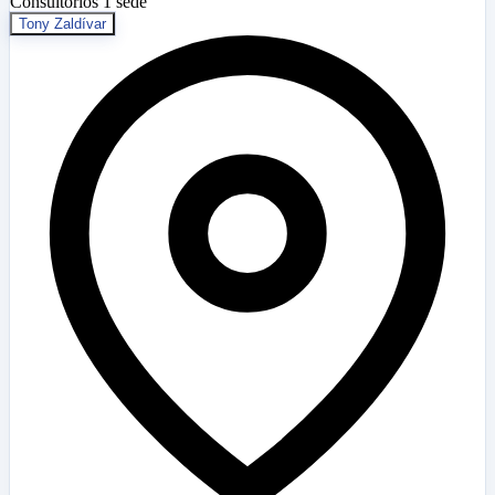
Consultorios
1 sede
Tony Zaldívar