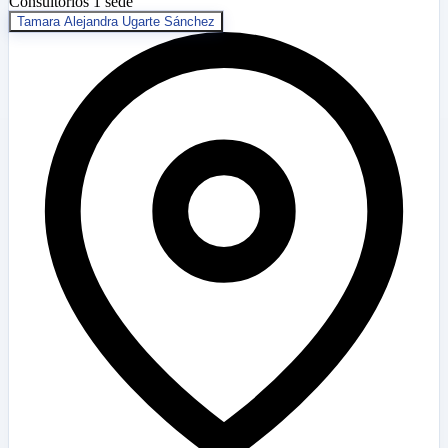
Consultorios
1 sede
Tamara Alejandra Ugarte Sánchez