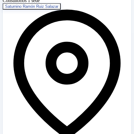
Consultorios
1 sede
Saturnino Ramón Ruiz Salazar