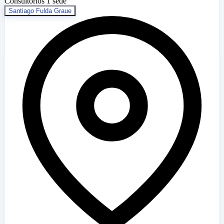
Consultorios
1 sede
Santiago Fulda Graue