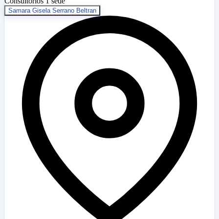
Consultorios
1 sede
Samara Gisela Serrano Beltran