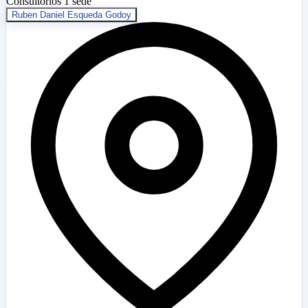
Consultorios
1 sede
Ruben Daniel Esqueda Godoy