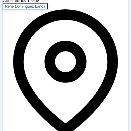
Consultorios
1 sede
Rene Dominguez Landa