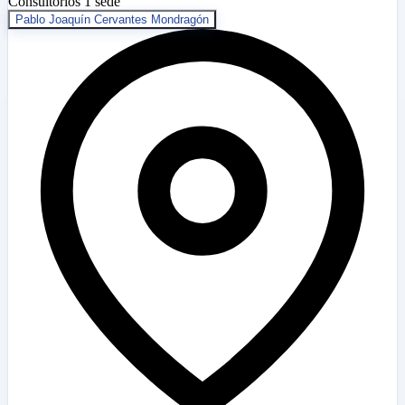
Consultorios
1 sede
Pablo Joaquín Cervantes Mondragón