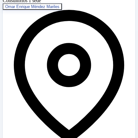
Consultorios
1 sede
Omar Enrique Méndez Mariles