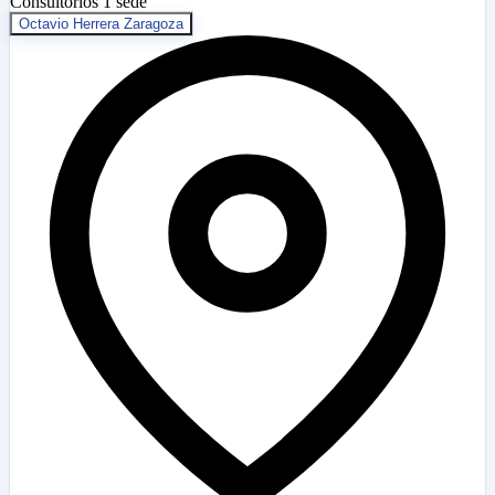
Consultorios
1 sede
Octavio Herrera Zaragoza