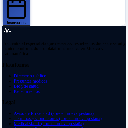
Reservar cita
Encuentra al especialista que necesitas, resuelve tus dudas de salud y
mantente informado. Tu plataforma médica en México y
Latinoamérica.
Plataforma
Directorio médico
Preguntas médicas
Blog de salud
Padecimientos
Legal
Aviso de Privacidad
(abre en nueva pestaña)
Términos y Condiciones
(abre en nueva pestaña)
MedicalManik
(abre en nueva pestaña)