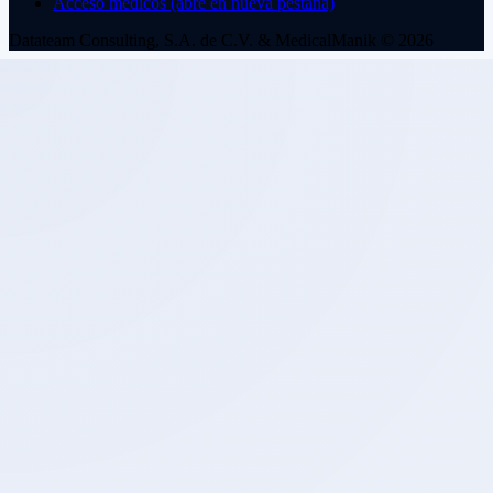
Acceso médicos
(abre en nueva pestaña)
Datateam Consulting, S.A. de C.V. & MedicalManik © 2026