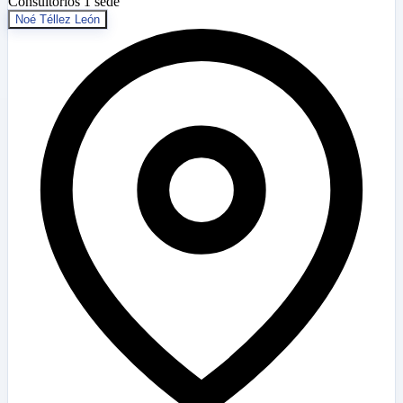
Consultorios
1 sede
Noé Téllez León