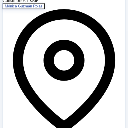
Consultorios
1 sede
Mónica Guzmán Rojas