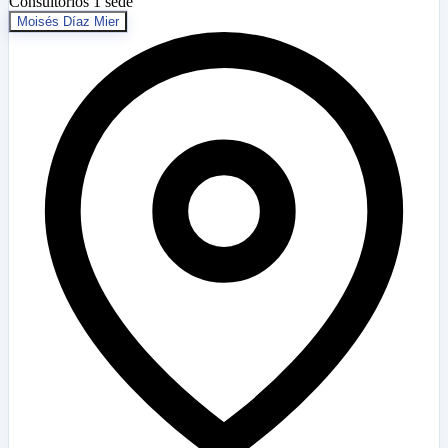
Consultorios
1 sede
Moisés Díaz Mier