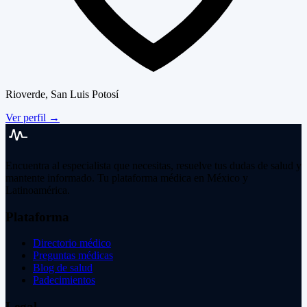
Rioverde, San Luis Potosí
Ver perfil
→
Encuentra al especialista que necesitas, resuelve tus dudas de salud y
mantente informado. Tu plataforma médica en México y
Latinoamérica.
Plataforma
Directorio médico
Preguntas médicas
Blog de salud
Padecimientos
Legal