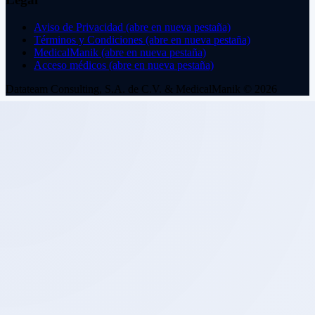
Aviso de Privacidad
(abre en nueva pestaña)
Términos y Condiciones
(abre en nueva pestaña)
MedicalManik
(abre en nueva pestaña)
Acceso médicos
(abre en nueva pestaña)
Datateam Consulting, S.A. de C.V. & MedicalManik © 2026