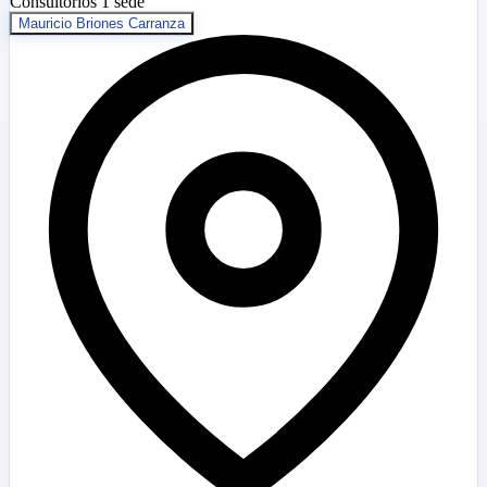
Consultorios
1 sede
Mauricio Briones Carranza