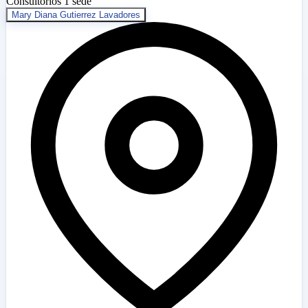
Consultorios
1 sede
Mary Diana Gutierrez Lavadores