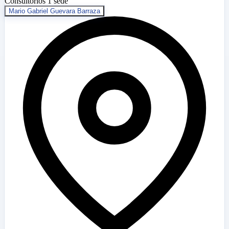
Consultorios
1 sede
Mario Gabriel Guevara Barraza