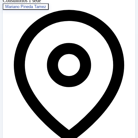
Consultorios
1 sede
Mariano Pineda Tamez