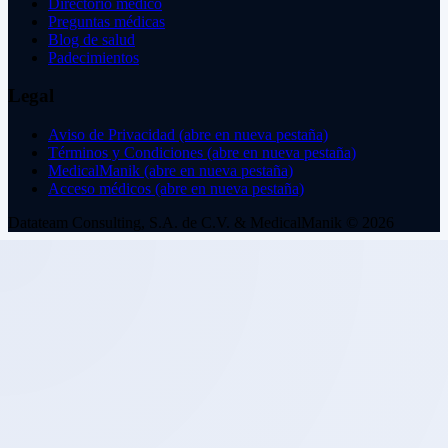
Directorio médico
Preguntas médicas
Blog de salud
Padecimientos
Legal
Aviso de Privacidad
(abre en nueva pestaña)
Términos y Condiciones
(abre en nueva pestaña)
MedicalManik
(abre en nueva pestaña)
Acceso médicos
(abre en nueva pestaña)
Datateam Consulting, S.A. de C.V. & MedicalManik © 2026