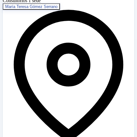
Consultorios
1 sede
María Teresa Gómez Serrano