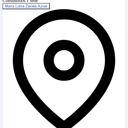
Consultorios
1 sede
María Luisa Zavala Aznar