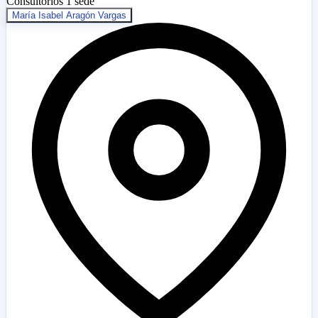
Consultorios
1 sede
María Isabel Aragón Vargas