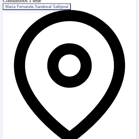
Consultorios
1 sede
María Fernanda Sandoval Saltijeral