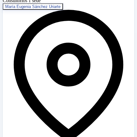
Consultorios
1 sede
María Eugenia Sánchez Uriarte