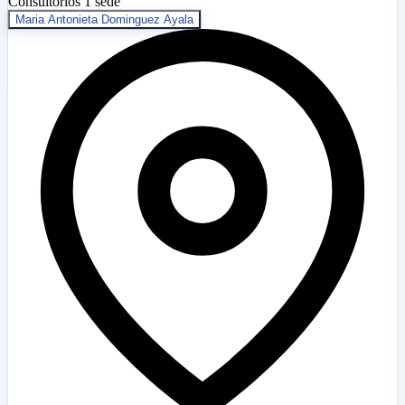
Consultorios
1 sede
Maria Antonieta Dominguez Ayala