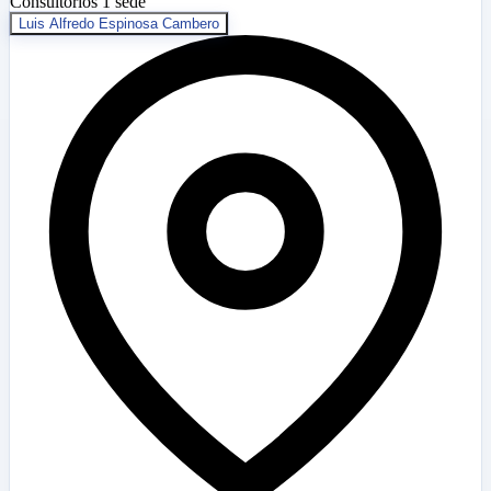
Consultorios
1 sede
Luis Alfredo Espinosa Cambero