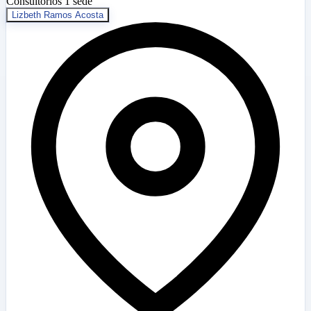
Consultorios
1 sede
Lizbeth Ramos Acosta