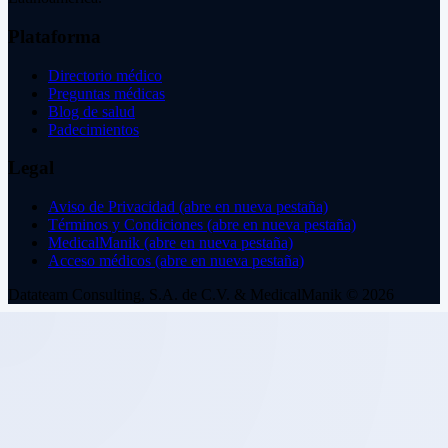
Plataforma
Directorio médico
Preguntas médicas
Blog de salud
Padecimientos
Legal
Aviso de Privacidad
(abre en nueva pestaña)
Términos y Condiciones
(abre en nueva pestaña)
MedicalManik
(abre en nueva pestaña)
Acceso médicos
(abre en nueva pestaña)
Datateam Consulting, S.A. de C.V. & MedicalManik © 2026