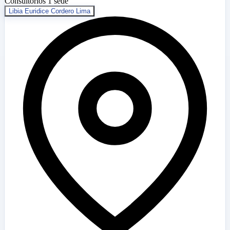
Consultorios
1 sede
Libia Euridice Cordero Lima