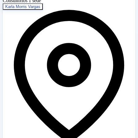
Consultorios
1 sede
Karla Morris Vargas