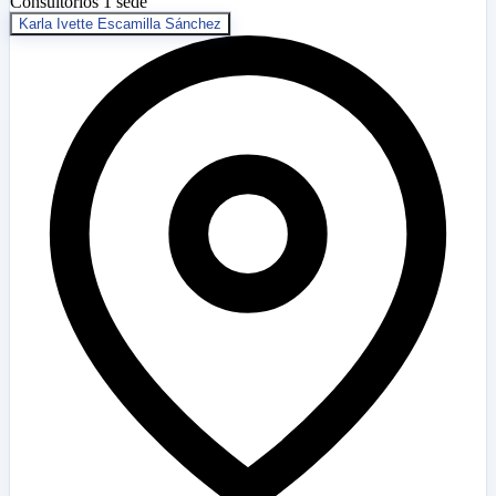
Consultorios
1 sede
Karla Ivette Escamilla Sánchez