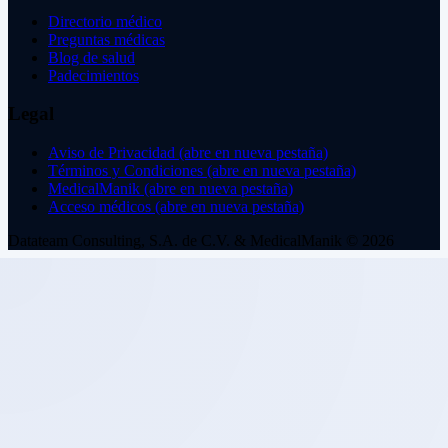
Directorio médico
Preguntas médicas
Blog de salud
Padecimientos
Legal
Aviso de Privacidad
(abre en nueva pestaña)
Términos y Condiciones
(abre en nueva pestaña)
MedicalManik
(abre en nueva pestaña)
Acceso médicos
(abre en nueva pestaña)
Datateam Consulting, S.A. de C.V. & MedicalManik © 2026