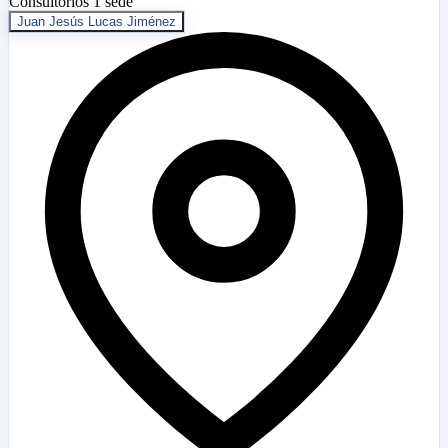
Consultorios
1 sede
Juan Jesús Lucas Jiménez