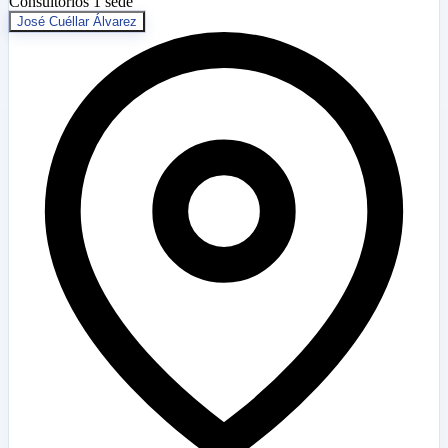
Consultorios
1 sede
José Cuéllar Álvarez