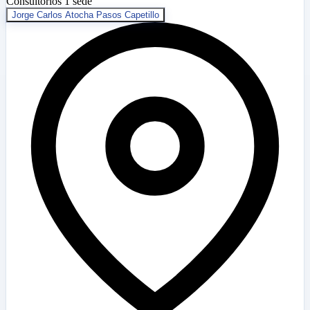
Consultorios
1 sede
Jorge Carlos Atocha Pasos Capetillo