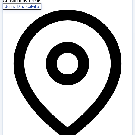
Consultorios
1 sede
Jenny Díaz Calvillo