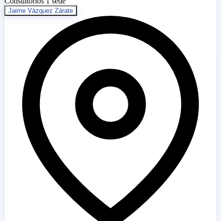
Consultorios
1 sede
Jaime Vázquez Zárate