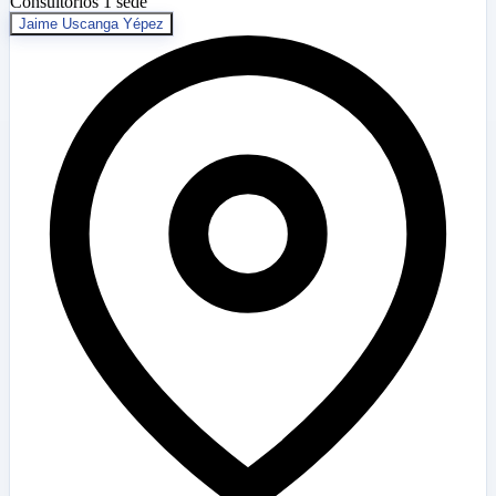
Consultorios
1 sede
Jaime Uscanga Yépez